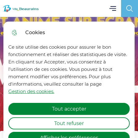
Main menu
Aller
Aller au
Menu
Aller à la
Aller au
Ville de Beaurains
au
contenu
recherche
sitemap
menu
principal
Cookies
Ce site utilise des cookies pour assurer le bon
fonctionnement et réaliser des statistiques de visite.
En cliquant sur Accepter, vous consentez à
l'utilisation de ces cookies. Vous pouvez à tout
moment modifier vos préférences. Pour plus
d'informations, veuillez consulter la page
Gestion des cookies.
Tout accepter
Tout refuser
Afficher les préférences