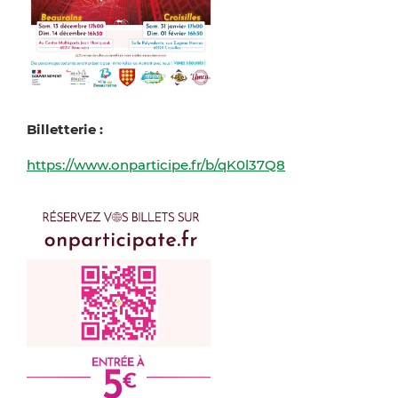
Billetterie :
https://www.onparticipe.fr/b/qK0l37Q8
Zoom on image