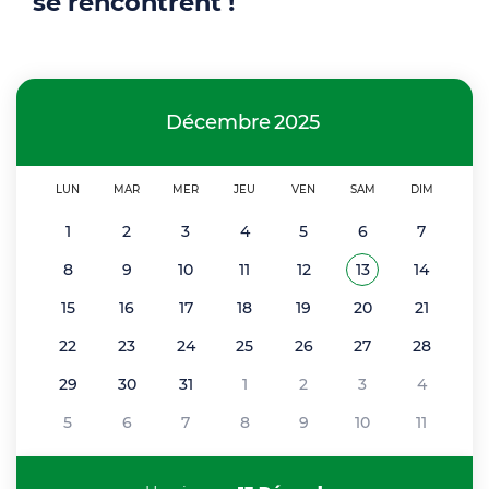
se rencontrent !
Décembre
2025
LUN
MAR
MER
JEU
VEN
SAM
DIM
1
2
3
4
5
6
7
8
9
10
11
12
13
14
Voir tous les é
Décembre 2025
15
16
17
18
19
20
21
22
23
24
25
26
27
28
29
30
31
1
2
3
4
5
6
7
8
9
10
11