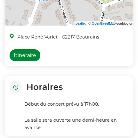
Leaflet
| ©
OpenStreetMap
contributors
Place René Varlet
- 62217 Beaurains
Itinéraire
Horaires
Début du concert prévu à 17h00.
La salle sera ouverte une demi-heure en
avance.